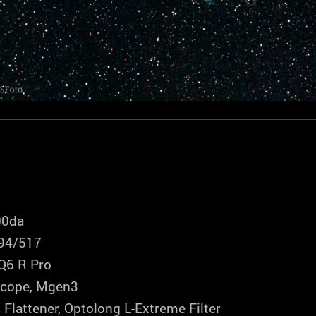
00da
94/517
Q6 R Pro
cope, Mgen3
 Flattener, Optolong L-Extreme Filter