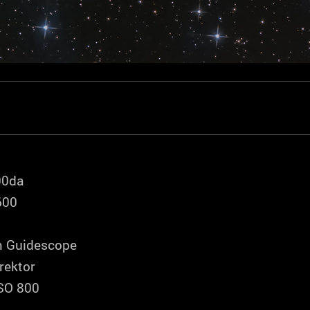
00da
600
 Guidescope
rektor
ISO 800