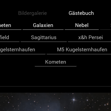
Bildergalerie
Gästebuch
neten
Galaxien
Nebel
ield
Sagittarius
x&h Persei
gelsternhaufen
M5 Kugelsternhaufen
Kometen